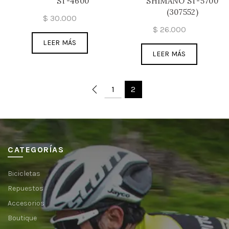
ST-4600
SHIMANO ST-5700
(307552)
$
30.000
$
26.000
LEER MÁS
LEER MÁS
1
2
CATEGORÍAS
Bicicletas
Repuestos
Accesorios
Boutique