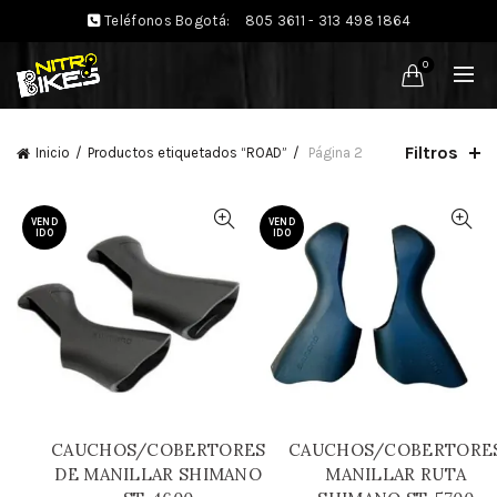
Teléfonos Bogotá:
805 3611 - 313 498 1864
0
Filtros
Inicio
Productos etiquetados “ROAD”
Página 2
VEND
VEND
IDO
IDO
CAUCHOS/COBERTORES
CAUCHOS/COBERTORE
DE MANILLAR SHIMANO
MANILLAR RUTA