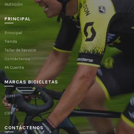
Nutrición
PRINCIPAL
Principal
Tienda
Taller de Servicio
Contáctenos
Mi Cuenta
MARCAS BICICLETAS
Scott
GW
Cliff
CONTÁCTENOS