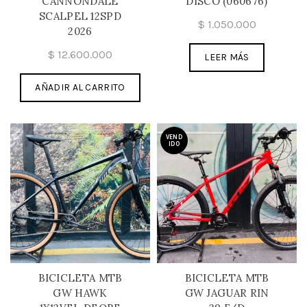
CANNONDALE
DISCO (060676)
SCALPEL 12SPD
$
1.050.000
2026
$
12.600.000
LEER MÁS
AÑADIR AL CARRITO
VEND
IDO
BICICLETA MTB
BICICLETA MTB
GW HAWK
GW JAGUAR RIN