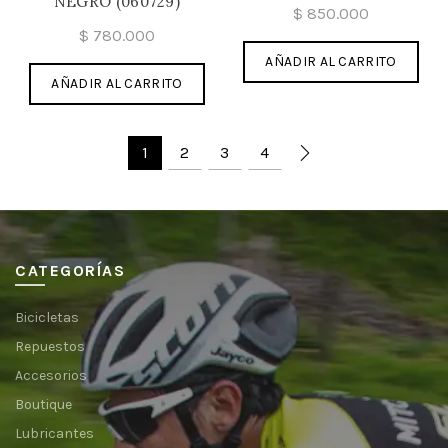
NEGRO (060729)
$
850.000
$
780.000
AÑADIR AL CARRITO
AÑADIR AL CARRITO
1
2
3
4
CATEGORÍAS
Bicicletas
Repuestos
Accesorios
Boutique
Lubricantes