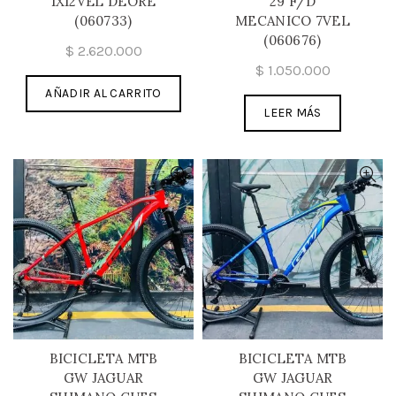
1X12VEL DEORE
29 F/D
(060733)
MECANICO 7VEL
(060676)
$
2.620.000
$
1.050.000
AÑADIR AL CARRITO
LEER MÁS
BICICLETA MTB
BICICLETA MTB
GW JAGUAR
GW JAGUAR