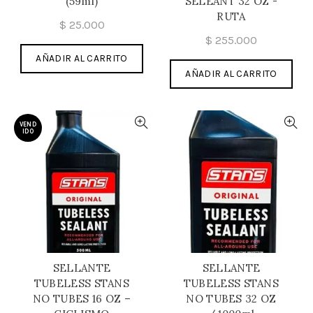
(59ml)
SELEANT 32 OZ -
RUTA
$
25.000
$
255.000
AÑADIR AL CARRITO
AÑADIR AL CARRITO
VEND
IDO
SELLANTE
SELLANTE
TUBELESS STANS
TUBELESS STANS
NO TUBES 16 OZ –
NO TUBES 32 OZ