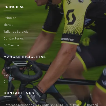
PRINCIPAL
Principal
Tienda
Taller de Servicio
Contáctenos
Mi Cuenta
MARCAS BICICLETAS
Scott
GW
Cliff
CONTÁCTENOS
Estamos ubicados en Av Calle 127 45 61 (911,71 km), 111111 Bogotá,