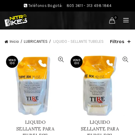
Teléfonos Bogotá:
805 3611 - 313 498 1864
0
Filtros
Inicio
LUBRICANTES
LIQUIDO - SELLANTE TUBELES
VEND
VEND
IDO
IDO
LIQUIDO
LIQUIDO
SELLANTE PARA
SELLANTE PARA