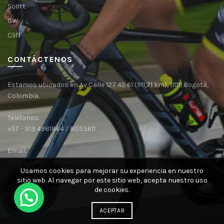
Scott
GW
Cliff
CONTÁCTENOS
Estamos ubicados en Av Calle 127 45 61 (911,71 km), 111111 Bogotá,
Colombia.
Teléfonos:
+57 - 313 4981864 / 8053611
Email:
nitrobikescolombia@gmail.com
Usamos cookies para mejorar su experiencia en nuestro
sitio web.
Al navegar por este sitio web, acepta nuestro uso
de cookies.
ACEPTAR