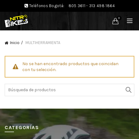
Teléfonos Bogotá:
805 3611 - 313 498 1864
0
Inicio
MULTIHERRAMIENTA
No se han encontrado productos que coincidan
con tu selección.
Búsqueda
de:
CATEGORÍAS