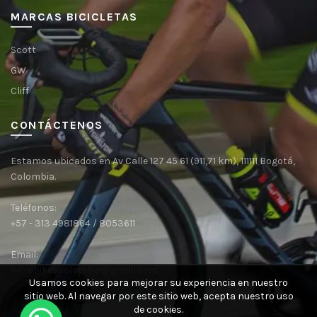
MARCAS BICICLETAS
Scott
GW
Cliff
CONTÁCTENOS
Estamos ubicados en Av Calle 127 45 61 (911,71 km), 111111 Bogotá,
Colombia.
Teléfonos:
+57 - 313 4981864 / 8053611
Email:
nitrobikescolombia@gmail.com
Usamos cookies para mejorar su experiencia en nuestro
sitio web.
Al navegar por este sitio web, acepta nuestro uso
de cookies.