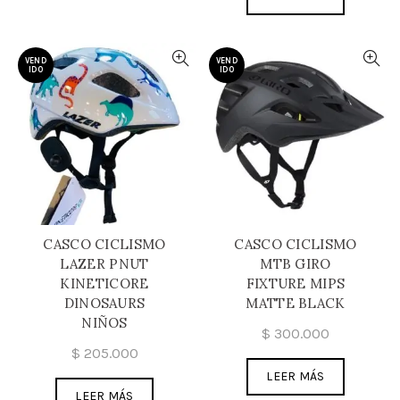
VEND
VEND
IDO
IDO
CASCO CICLISMO
CASCO CICLISMO
LAZER PNUT
MTB GIRO
KINETICORE
FIXTURE MIPS
DINOSAURS
MATTE BLACK
NIÑOS
$
300.000
$
205.000
LEER MÁS
LEER MÁS