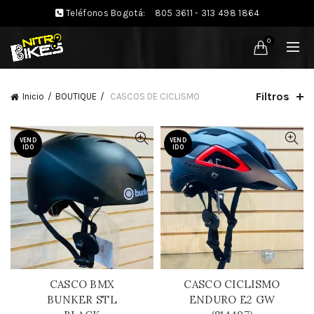
Teléfonos Bogotá:
805 3611 - 313 498 1864
0
Filtros
Inicio
BOUTIQUE
CASCOS DE CICLISMO
VEND
VEND
IDO
IDO
CASCO BMX
CASCO CICLISMO
BUNKER STL
ENDURO E2 GW