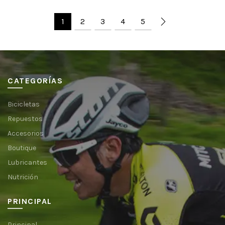
1
2
3
4
5
CATEGORÍAS
Bicicletas
Repuestos
Accesorios
Boutique
Lubricantes
Nutrición
PRINCIPAL
Principal