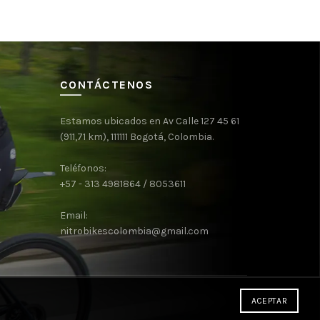
CONTÁCTENOS
Estamos ubicados en Av Calle 127 45 61
(911,71 km), 111111 Bogotá, Colombia.
Teléfonos:
+57 - 313 4981864 / 8053611
Email:
nitrobikescolombia@gmail.com
ACEPTAR