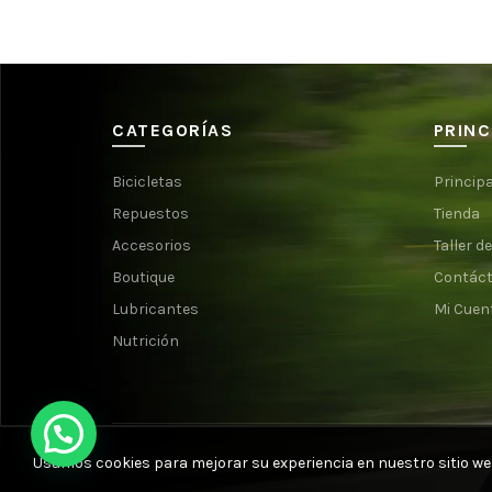
CATEGORÍAS
PRINC
Bicicletas
Principa
Repuestos
Tienda
Accesorios
Taller de
Boutique
Contác
Lubricantes
Mi Cuen
Nutrición
Usamos cookies para mejorar su experiencia en nuestro sitio we