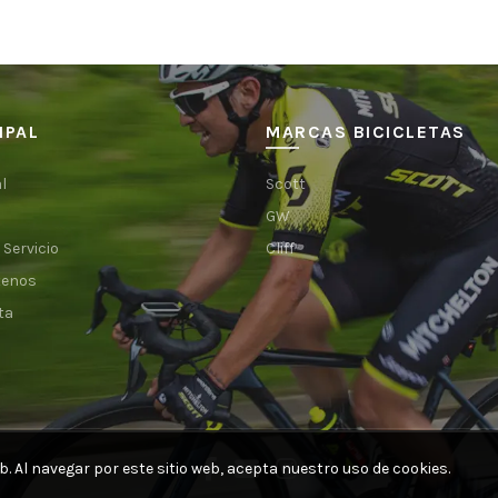
IPAL
MARCAS BICICLETAS
l
Scott
GW
 Servicio
Cliff
tenos
ta
b.
Al navegar por este sitio web, acepta nuestro uso de cookies.