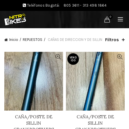
Teléfonos Bogotá:
805 3611 - 313 498 1864
0
Filtros
Inicio
REPUESTOS
CAÑAS DE DIRECCION Y DE SILLIN
VEND
IDO
CAÑA/POSTE DE
CAÑA/POSTE DE
SILLIN
SILLIN