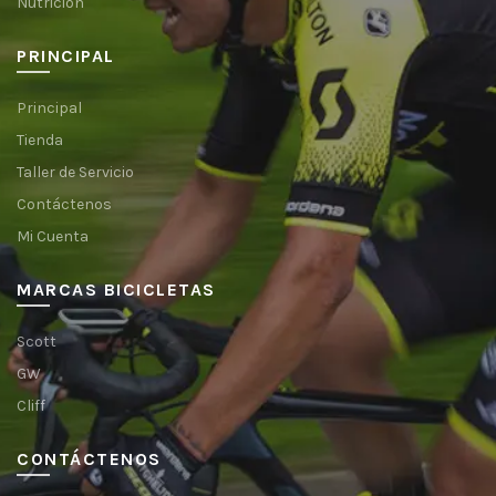
Nutrición
PRINCIPAL
Principal
Tienda
Taller de Servicio
Contáctenos
Mi Cuenta
MARCAS BICICLETAS
Scott
GW
Cliff
CONTÁCTENOS