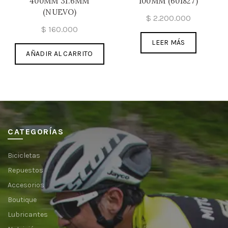
400MM 31.6MM
100MM (601827)
(NUEVO)
$
2.200.000
$
160.000
LEER MÁS
AÑADIR AL CARRITO
CATEGORÍAS
Bicicletas
Repuestos
Accesorios
Boutique
Lubricantes