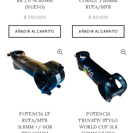
RR 2.0 -6 110MM
COBALT 3 110mm
(NUEVO)
RUTA/MTB
$
250.000
$
80.000
AÑADIR AL CARRITO
AÑADIR AL CARRITO
POTENCIA LT
POTENCIA
RUTA/MTB
TRUVATIV STYLO
31.8MM +/-6GR
WORLD CUP 31.8