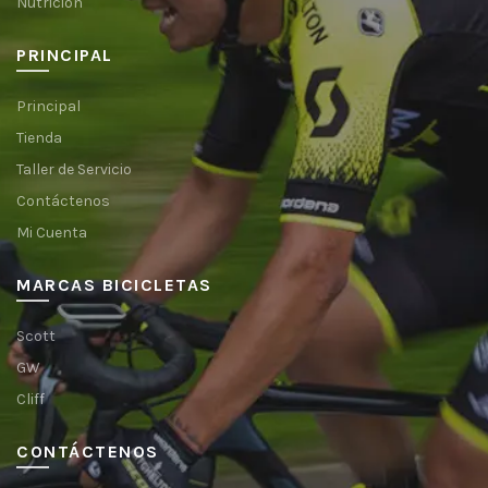
Nutrición
PRINCIPAL
Principal
Tienda
Taller de Servicio
Contáctenos
Mi Cuenta
MARCAS BICICLETAS
Scott
GW
Cliff
CONTÁCTENOS