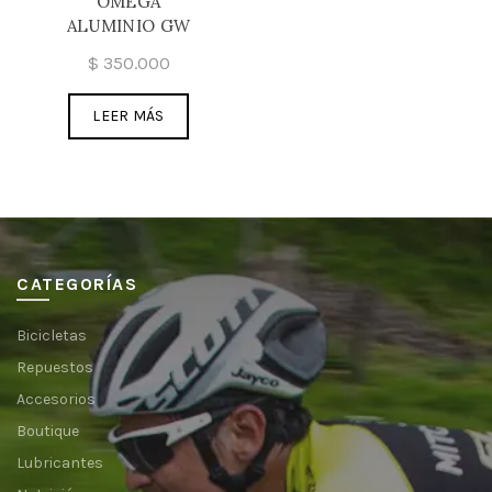
OMEGA
ALUMINIO GW
$
350.000
LEER MÁS
CATEGORÍAS
Bicicletas
Repuestos
Accesorios
Boutique
Lubricantes