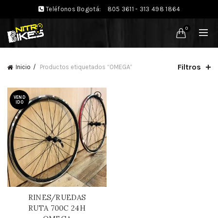
Teléfonos Bogotá:
805 3611 - 313 498 1864
0
Filtros
Inicio
Productos etiquetados “OMEGA”
VEND
IDO
RINES/RUEDAS
RUTA 700C 24H