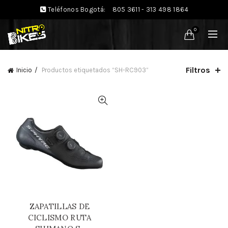
Teléfonos Bogotá:
805 3611 - 313 498 1864
0
Filtros
Inicio
Productos etiquetados “SH-RC903”
ZAPATILLAS DE
CICLISMO RUTA