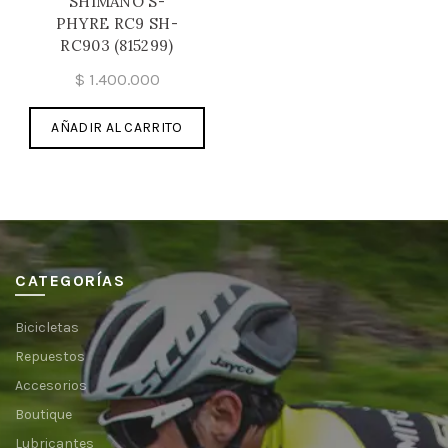
SHIMANO S-
PHYRE RC9 SH-
RC903 (815299)
$
1.400.000
AÑADIR AL CARRITO
CATEGORÍAS
Bicicletas
Repuestos
Accesorios
Boutique
Lubricantes