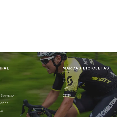
IPAL
MARCAS BICICLETAS
l
Scott
GW
 Servicio
Cliff
tenos
ta