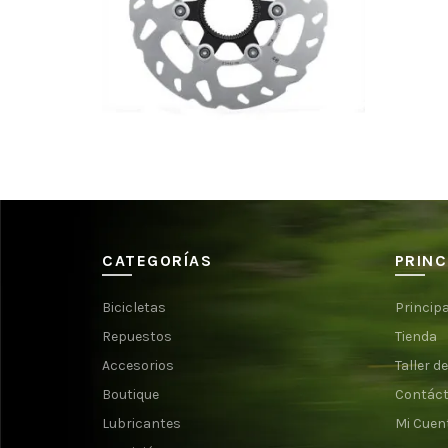
$
140.000
CATEGORÍAS
PRINC
Bicicletas
Principa
Repuestos
Tienda
Accesorios
Taller de
Boutique
Contác
Lubricantes
Mi Cuen