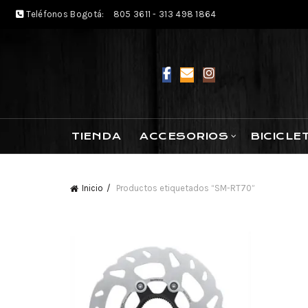
Teléfonos Bogotá:
805 3611 - 313 498 1864
TIENDA
ACCESORIOS
BICICLE
Inicio
Productos etiquetados “SM-RT70”