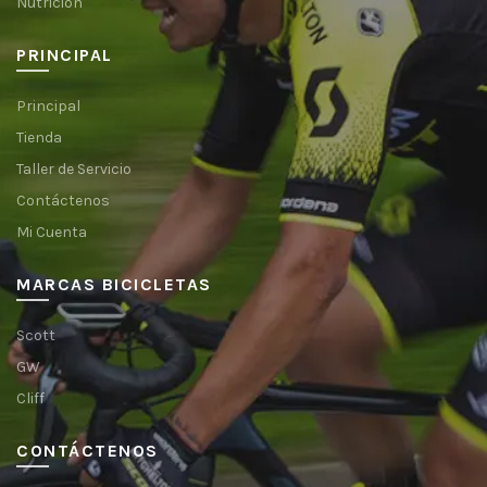
Nutrición
PRINCIPAL
Principal
Tienda
Taller de Servicio
Contáctenos
Mi Cuenta
MARCAS BICICLETAS
Scott
GW
Cliff
CONTÁCTENOS