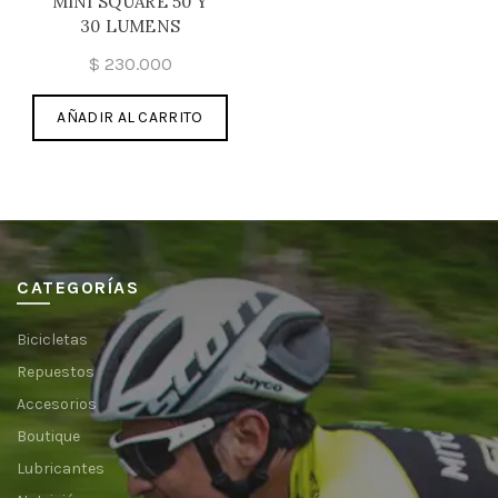
MINI SQUARE 50 Y
30 LUMENS
$
230.000
AÑADIR AL CARRITO
CATEGORÍAS
Bicicletas
Repuestos
Accesorios
Boutique
Lubricantes