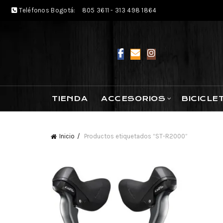
Teléfonos Bogotá:
805 3611 - 313 498 1864
TIENDA
ACCESORIOS
BICICLE
Inicio
Productos etiquetados “ST-R2000”