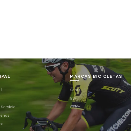
IPAL
MARCAS BICICLETAS
l
Scott
GW
 Servicio
Cliff
tenos
ta