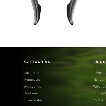
$
530.000
CATEGORÍAS
PRINC
Bicicletas
Principa
Repuestos
Tienda
Accesorios
Taller de
Boutique
Contác
Lubricantes
Mi Cuen