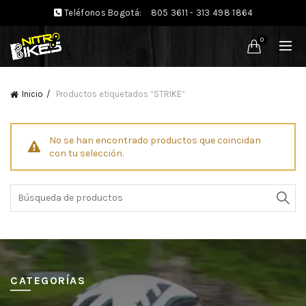
Teléfonos Bogotá:
805 3611 - 313 498 1864
0
Inicio
Productos etiquetados “STRIKE”
No se han encontrado productos que coincidan
con tu selección.
Búsqueda
de:
CATEGORÍAS