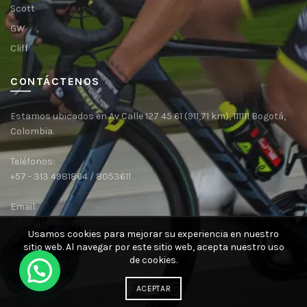
Scott
GW
Cliff
CONTÁCTENOS
Estamos ubicados en Av Calle 127 45 61 (911,71 km), 111111 Bogotá,
Colombia.
Teléfonos:
+57 - 313 4981864 / 8053611
Email:
nitrobikescolombia@gmail.com
Usamos cookies para mejorar su experiencia en nuestro
sitio web.
Al navegar por este sitio web, acepta nuestro uso
de cookies.
ACEPTAR