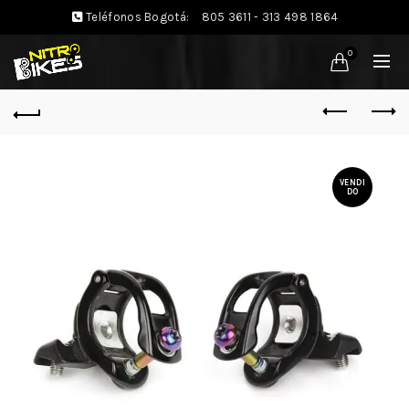
Teléfonos Bogotá:
805 3611 - 313 498 1864
0
VENDI
DO