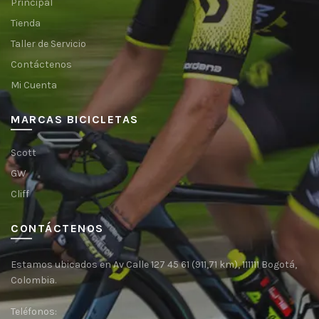
Principal
Tienda
Taller de Servicio
Contáctenos
Mi Cuenta
MARCAS BICICLETAS
Scott
GW
Cliff
CONTÁCTENOS
Estamos ubicados en Av Calle 127 45 61 (911,71 km), 111111 Bogotá,
Colombia.
Teléfonos: