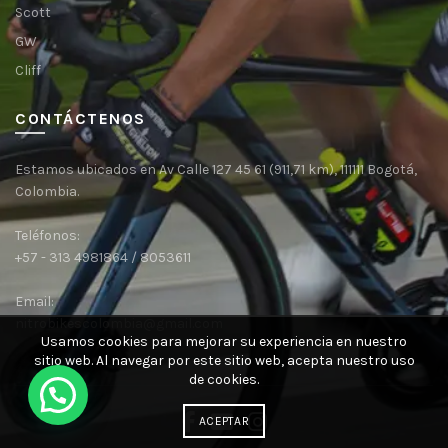
Scott
GW
Cliff
CONTÁCTENOS
Estamos ubicados en Av Calle 127 45 61 (911,71 km), 111111 Bogotá,
Colombia.
Teléfonos:
+57 - 313 4981864 / 8053611
Email:
nitrobikescolombia@gmail.com
Usamos cookies para mejorar su experiencia en nuestro
sitio web.
Al navegar por este sitio web, acepta nuestro uso
de cookies.
ACEPTAR