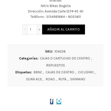
Gracias
Nitro Bikes Bogota
Dirección: Avenida Calle 127# 45 -61
Teléfono : 3134981864 – 8053611
CAJAS DE CENTRO SHIMANO SM-BB92-41B PRESS F
AÑADIR AL CARRITO
SKU:
104226
Categorías:
CAJAS O CARTUCHO DE CENTRO
,
REPUESTOS
Etiquetas:
BB92
,
CAJAS DE CENTRO
,
CICLISMO
,
DURA ACE
,
ROAD
,
RUTA
,
SHIMANO