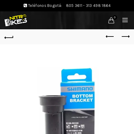
Teléfonos Bogotá:
805 3611 - 313 498 1864
0