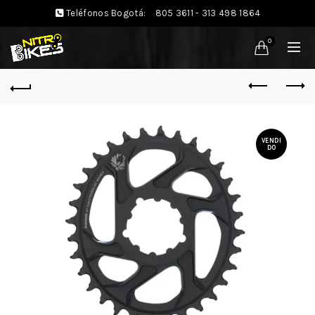
Teléfonos Bogotá:
805 3611 - 313 498 1864
0
VENDI
DO