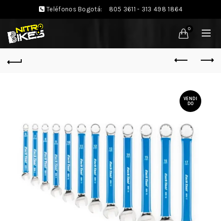
Teléfonos Bogotá:
805 3611 - 313 498 1864
0
VENDI
DO