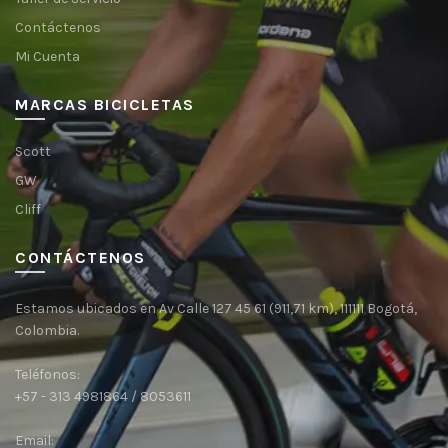
Contáctenos
Mi Cuenta
MARCAS BICICLETAS
Scott
GW
Cliff
CONTÁCTENOS
Estamos ubicados en Av Calle 127 45 61 (911,71 km), 111111 Bogotá,
Colombia.
Teléfonos:
+57 - 313 4981864 / 8053611
Email: