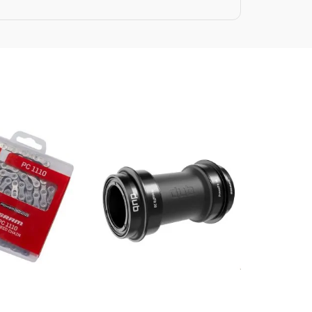
0.000
$
285.000
$