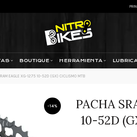
PRIN
TAS
BOUTIQUE
HERRAMIENTA
LUBRIC
RAM EAGLE XG-1275 10-52D (GX) CICLISMO MTB
PACHA SR
-14%
10-52D (