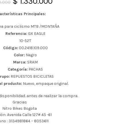
El
El
$
1.330.000
0.000
precio
precio
acterísticas Principales:
original
actual
a para ciclismo MTB /MONTAÑA
Referencia:
GX EAGLE
era:
es:
10-52T
Código:
00.2418.109.000
$ 1.550.000.
$ 1.330.000.
Color:
Negro
Marca:
SRAM
Categoría:
PACHAS
rupo:
REPUESTOS BICICLETAS
el producto:
Nuevo, empaque original.
isponibilidad. antes de realizar la compra.
Gracias
Nitro Bikes Bogota
ión: Avenida Calle 127# 45 -61
ono : 3134981864 – 8053611