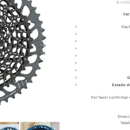
$
1.55
Car
Pach
G
Estado d
Por favor confirmar d
Direcc
Telef