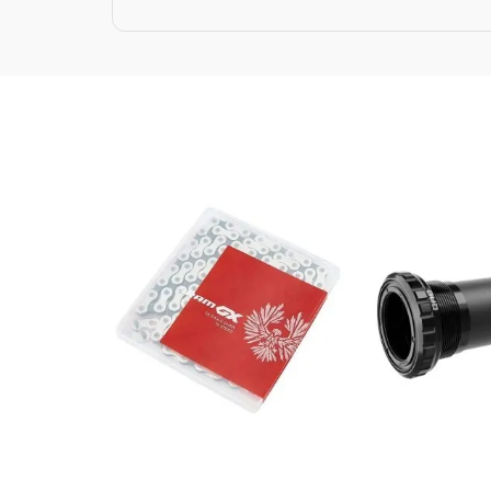
$
255.000
$
270