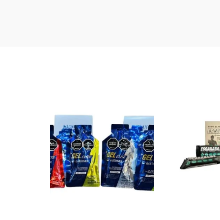
$
8.
$
5.500