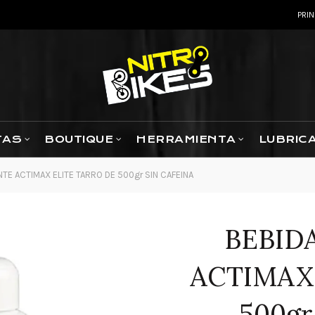
PRIN
TAS
BOUTIQUE
HERRAMIENTA
LUBRIC
TE ACTIMAX ELITE TARRO DE 500gr SIN CAFEINA
BEBID
ACTIMAX
500gr