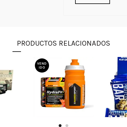
PRODUCTOS RELACIONADOS
VEND
IDO
500
$
80.000
$
1