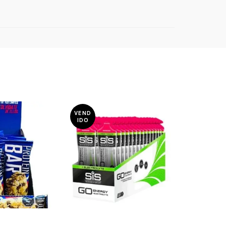
VEND
IDO
$
18.000
3.000