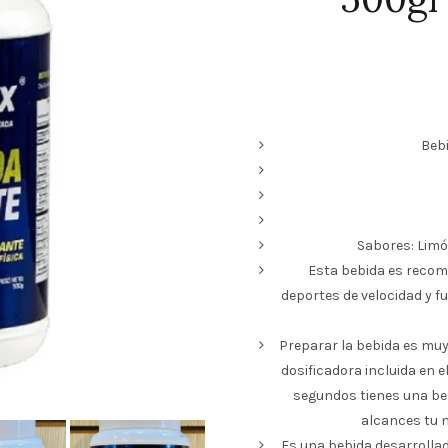
Beb
Sabores: Limó
Esta bebida es reco
deportes de velocidad y f
Preparar la bebida es muy
dosificadora incluida en e
segundos tienes una beb
alcances tu m
Es una bebida desarrollad