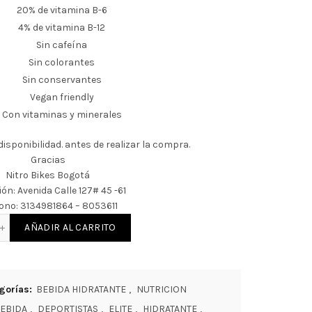
20% de vitamina B-6
4% de vitamina B-12
Sin cafeína
Sin colorantes
Sin conservantes
Vegan friendly
Con vitaminas y minerales
isponibilidad. antes de realizar la compra.
Gracias
Nitro Bikes Bogotá
ión: Avenida Calle 127# 45 -61
fono: 3134981864 – 8053611
IDA HIDRATANTE ACTIMAX ELITE TARRO DE 500gr SIN CAFEINA cantida
AÑADIR AL CARRITO
gorías:
BEBIDA HIDRATANTE
,
NUTRICION
EBIDA
,
DEPORTISTAS
,
ELITE
,
HIDRATANTE
,