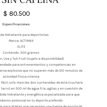
$
80.500
Especificaciones
:
ida Hidratante para deportistas
Marca: ACTIMAX
ELITE
Contenido: 500 gramos
n, Uva y Tuti Fruti (sujeto a disponibilidad)
mendada para entrenamientos y competencias en
uerza explosiva que no superen más de 120 minutos de
actividad física intensa.
 fácil, solo mezclas dos cucharadas de esta (cuchara
l tarro) en 500 ml de agua fría, agitas y en cuestión de
ida hidratante y energética especializada para que
áximo potencial en tu deporte preferido.
a para atletas que necesitan una fuente de aporte de