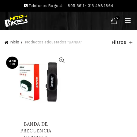
Teléfonos Bogotá:
805 3611 - 313 498 1864
0
Filtros
Inicio
Productos etiquetados “BANDA”
VEND
IDO
BANDA DE
FRECUENCIA