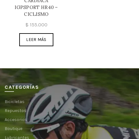
CARDIACA
IGPSPORT HR40 –
CICLISMO
$
155.000
LEER MÁS
CATEGORÍAS
Bicicletas
Repuestos
Accesorios
Boutique
Lubricantes