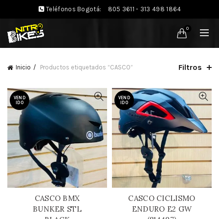
Teléfonos Bogotá:
805 3611 - 313 498 1864
0
Filtros
Inicio
Productos etiquetados “CASCO”
VEND
VEND
IDO
IDO
CASCO BMX
CASCO CICLISMO
BUNKER STL
ENDURO E2 GW