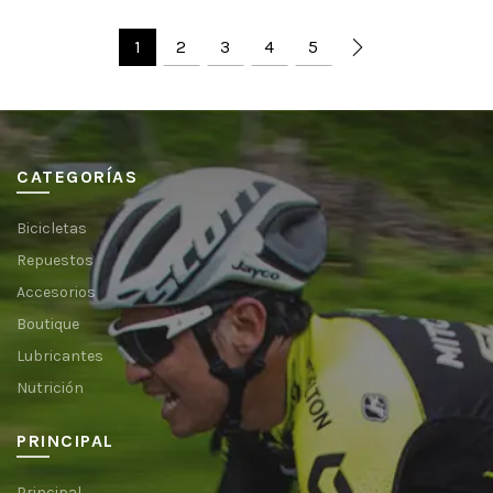
1
2
3
4
5
CATEGORÍAS
Bicicletas
Repuestos
Accesorios
Boutique
Lubricantes
Nutrición
PRINCIPAL
Principal