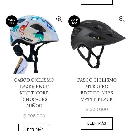
VEND
VEND
IDO
IDO
CASCO CICLISMO
CASCO CICLISMO
LAZER PNUT
MTB GIRO
KINETICORE
FIXTURE MIPS
DINOSAURS
MATTE BLACK
NIÑOS
$
300.000
$
205.000
LEER MÁS
LEER MÁS