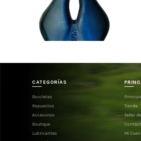
$
100.000
CATEGORÍAS
PRINC
Bicicletas
Principa
Repuestos
Tienda
Accesorios
Taller de
Boutique
Contác
Lubricantes
Mi Cuen