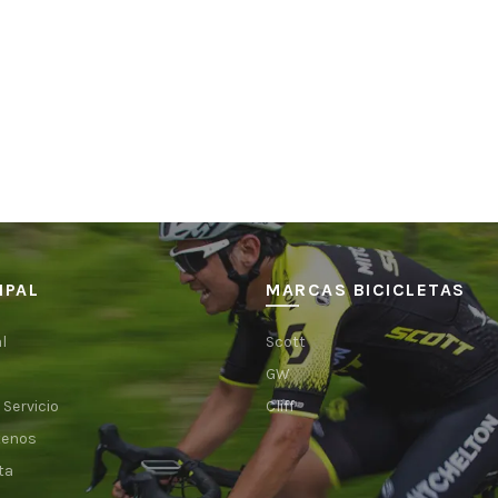
IPAL
MARCAS BICICLETAS
l
Scott
GW
 Servicio
Cliff
tenos
ta