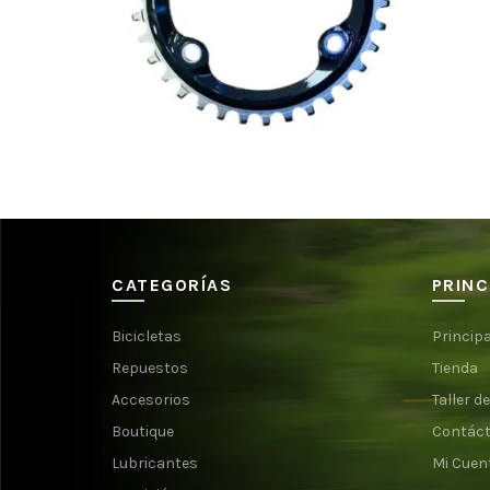
$
330.000
CATEGORÍAS
PRINC
Bicicletas
Principa
Repuestos
Tienda
Accesorios
Taller de
Boutique
Contác
Lubricantes
Mi Cuen