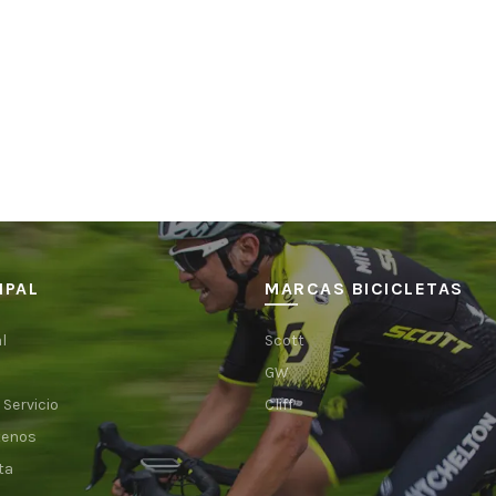
IPAL
MARCAS BICICLETAS
l
Scott
GW
 Servicio
Cliff
tenos
ta