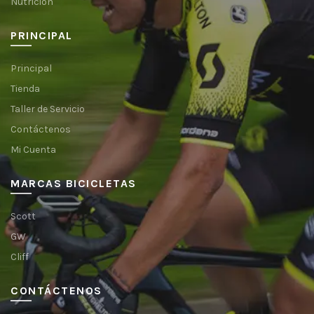
Nutrición
PRINCIPAL
Principal
Tienda
Taller de Servicio
Contáctenos
Mi Cuenta
MARCAS BICICLETAS
Scott
GW
Cliff
CONTÁCTENOS