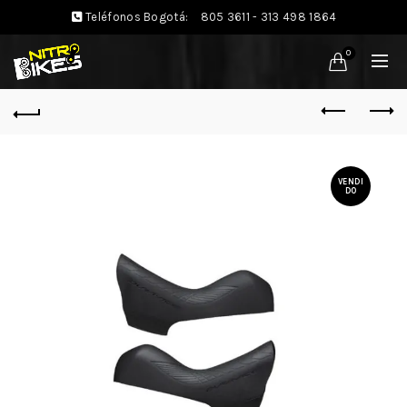
Teléfonos Bogotá:
805 3611 - 313 498 1864
0
VENDI
DO