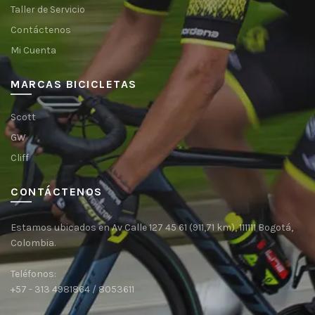
Taller de Servicio
Contáctenos
Mi Cuenta
MARCAS BICICLETAS
Scott
GW
Cliff
CONTÁCTENOS
Estamos ubicados en Av Calle 127 45 61 (911,71 km), 111111 Bogotá,
Colombia.
Teléfonos:
+57 - 313 4981864 / 8053611