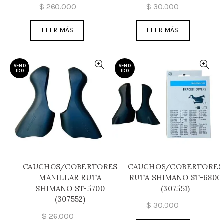
$
260.000
$
30.000
LEER MÁS
LEER MÁS
VEND
VEND
IDO
IDO
CAUCHOS/COBERTORES
CAUCHOS/COBERTORE
MANILLAR RUTA
RUTA SHIMANO ST-680
SHIMANO ST-5700
(307551)
(307552)
$
30.000
$
26.000