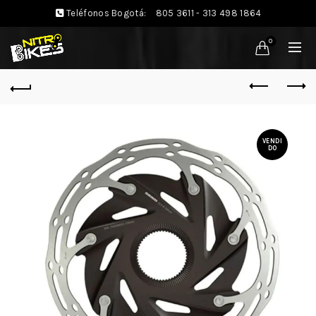
Teléfonos Bogotá:
805 3611 - 313 498 1864
0
VENDI
DO