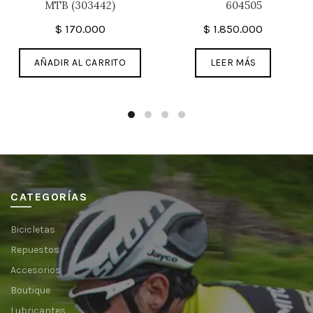
MTB (303442)
604505
$
170.000
$
1.850.000
AÑADIR AL CARRITO
LEER MÁS
CATEGORÍAS
Bicicletas
Repuestos
Accesorios
Boutique
Lubricantes