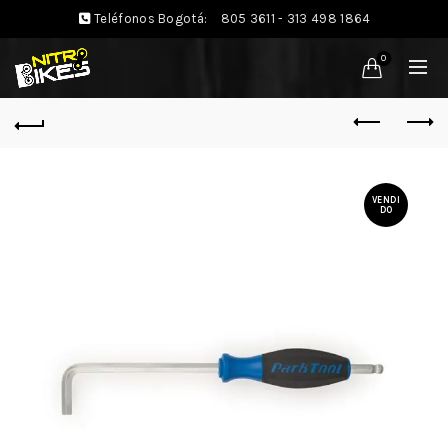
Teléfonos Bogotá:
805 3611 - 313 498 1864
0
VENDI
DO