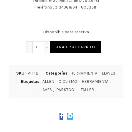
Dirección: Avenida Calle 127# 45 -61
Teléfono : 3134981864 – 8053611
Disponible para reserva
JUEGO DE LLAVES EXAGONALES ALLEN PARKTOOL P
AÑADIR AL CARRITO
SKU:
PH-1.2
Categorías:
HERRAMIENTA
,
LLAVES
Etiquetas:
ALLEN
,
CICLISMO
,
HERRAMIENTA
,
LLAVES
,
PARKTOOL
,
TALLER