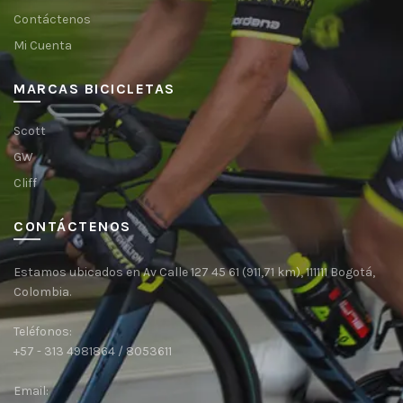
Contáctenos
Mi Cuenta
MARCAS BICICLETAS
Scott
GW
Cliff
CONTÁCTENOS
Estamos ubicados en Av Calle 127 45 61 (911,71 km), 111111 Bogotá,
Colombia.
Teléfonos:
+57 - 313 4981864 / 8053611
Email: