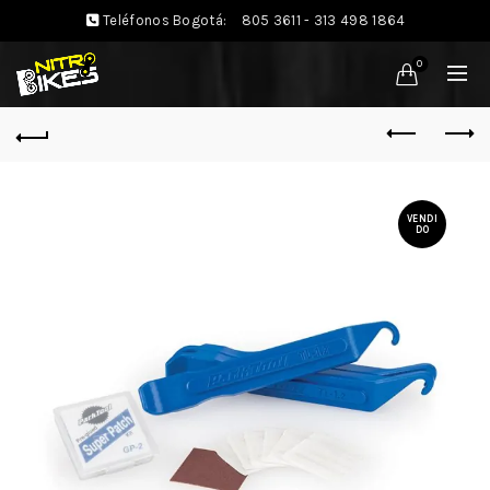
Teléfonos Bogotá:
805 3611 - 313 498 1864
0
VENDI
DO