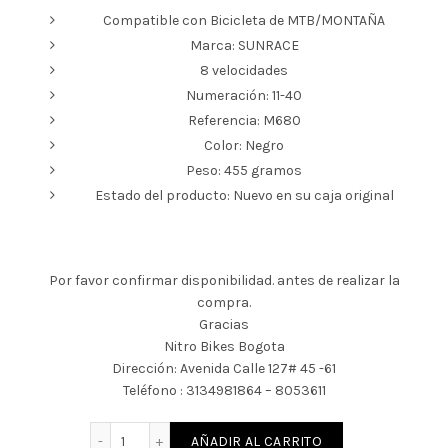
Compatible con Bicicleta de MTB/MONTAÑA
era:
es:
Marca: SUNRACE
8 velocidades
$ 75.000.
$ 60.000.
Numeración: 11-40
Referencia: M680
Color: Negro
Peso: 455 gramos
Estado del producto: Nuevo en su caja original
Por favor confirmar disponibilidad. antes de realizar la
compra.
Gracias
Nitro Bikes Bogota
Dirección: Avenida Calle 127# 45 -61
Teléfono : 3134981864 – 8053611
PACHA/CASSETTE SUNRACE CSM680 8VEL 11-40T (
AÑADIR AL CARRITO