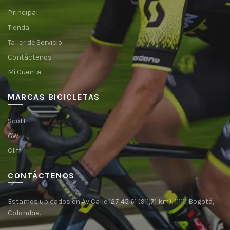
Principal
Tienda
Taller de Servicio
Contáctenos
Mi Cuenta
MARCAS BICICLETAS
Scott
GW
Cliff
CONTÁCTENOS
Estamos ubicados en Av Calle 127 45 61 (911,71 km), 111111 Bogotá,
Colombia.