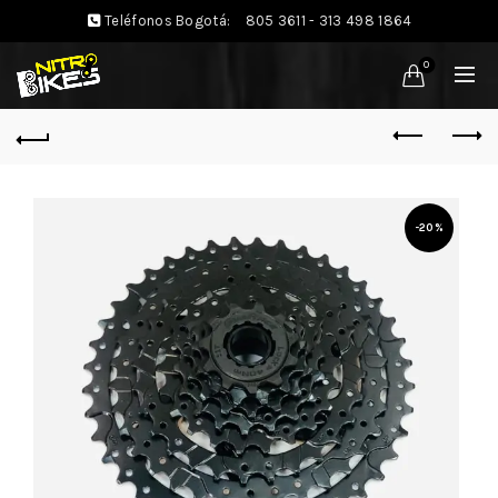
Teléfonos Bogotá:
805 3611 - 313 498 1864
0
-20%