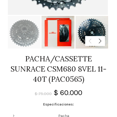
PACHA/CASSETTE
SUNRACE CSM680 8VEL 11-
40T (PAC0565)
El
El
$
60.000
$
75.000
precio
precio
Especificaciones:
original
actual
Pacha