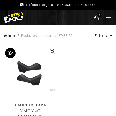
Teléfonos Bogotá:
805 3611 - 313 498 1864
0
Filtros
Inicio
Productos etiquetados “ST-R9120”
VEND
IDO
CAUCHOS PARA
MANILLAR