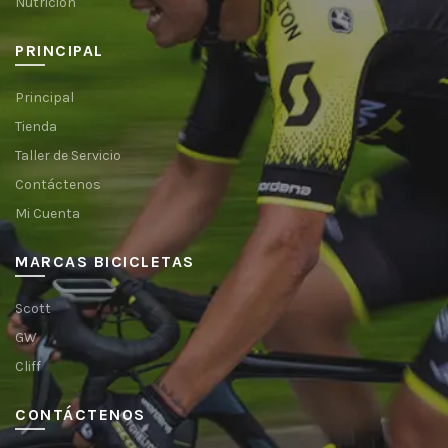
Nutrición
PRINCIPAL
Principal
Tienda
Taller de Servicio
Contáctenos
Mi Cuenta
MARCAS BICICLETAS
Scott
GW
Cliff
CONTÁCTENOS