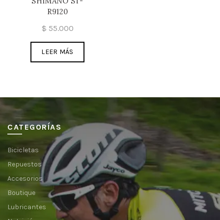
SHIMANO ST-
R9120
$
55.000
LEER MÁS
CATEGORÍAS
Bicicletas
Repuestos
Accesorios
Boutique
Lubricantes