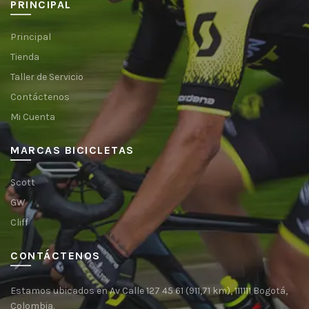
PRINCIPAL
Principal
Tienda
Taller de Servicio
Contáctenos
Mi Cuenta
MARCAS BICICLETAS
Scott
GW
Cliff
CONTÁCTENOS
Estamos ubicados en Av Calle 127 45 61 (911,71 km), 111111 Bogotá,
Colombia.