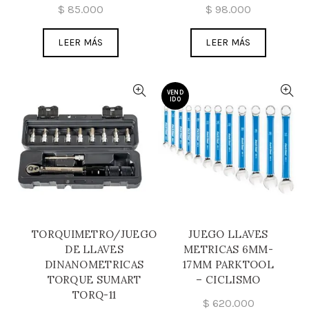
$
85.000
$
98.000
LEER MÁS
LEER MÁS
VEND
IDO
TORQUIMETRO/JUEGO
JUEGO LLAVES
DE LLAVES
METRICAS 6MM-
DINANOMETRICAS
17MM PARKTOOL
TORQUE SUMART
– CICLISMO
TORQ-11
$
620.000