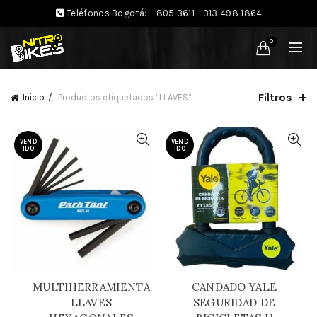
Teléfonos Bogotá:
805 3611 - 313 498 1864
0
Filtros
Inicio
Productos etiquetados “LLAVES”
VEND
VEND
IDO
IDO
MULTIHERRAMIENTA
CANDADO YALE
LLAVES
SEGURIDAD DE